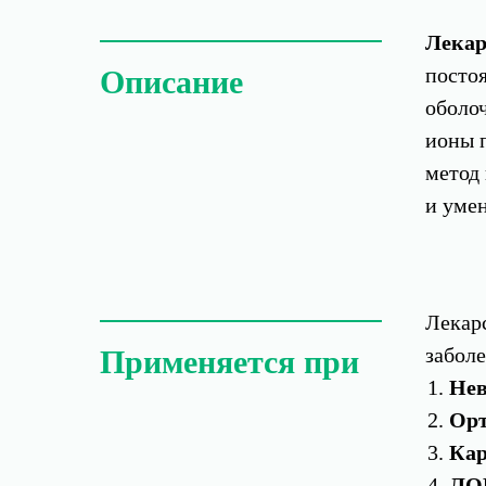
Лекар
постоя
Описание
оболоч
ионы п
метод 
и уме
Лекар
заболе
Применяется при
Нев
Орт
Кар
ЛОР