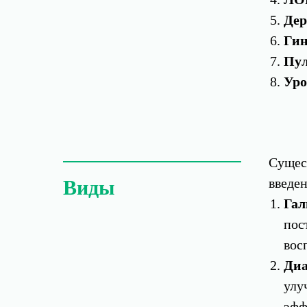
Дер
Гин
Пул
Уро
Сущест
введе
Виды
Гал
пос
вос
Диа
улу
эфф