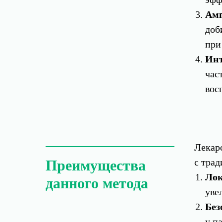
Амп
доб
при
Инт
час
вос
Лекар
с тра
Преимущества
Лок
данного метода
уве
Без
у п