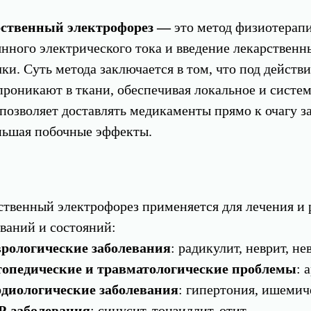
ственный электрофорез —
это метод физиотерапи
нного электрического тока и введение лекарственн
ки. Суть метода заключается в том, что под действ
роникают в ткани, обеспечивая локальное и систем
позволяет доставлять медикаменты прямо к очагу з
ньшая побочные эффекты.
ственный электрофорез применяется для лечения и
ваний и состояний:
рологические заболевания
: радикулит, неврит, не
опедические и травматологические проблемы
: 
диологические заболевания
: гипертония, ишемич
-заболевания
: синусит, тонзиллит, отит.