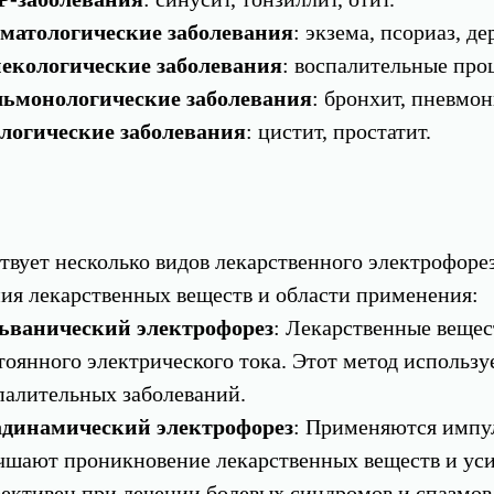
матологические заболевания
: экзема, псориаз, де
екологические заболевания
: воспалительные про
ьмонологические заболевания
: бронхит, пневмон
логические заболевания
: цистит, простатит.
вует несколько видов лекарственного электрофорез
ния лекарственных веществ и области применения:
ьванический электрофорез
: Лекарственные вещес
тоянного электрического тока. Этот метод использ
палительных заболеваний.
динамический электрофорез
: Применяются импул
чшают проникновение лекарственных веществ и уси
ективен при лечении болевых синдромов и спазмо