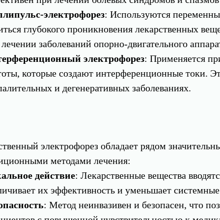
липульс-электрофорез
: Используются переменные
иться глубокого проникновения лекарственных вещ
 лечении заболеваний опорно-двигательного аппара
ерференционный электрофорез
: Применяется пр
тоты, которые создают интерференционные токи. Э
палительных и дегенеративных заболеваниях.
ственный электрофорез обладает рядом значительн
диционными методами лечения:
альное действие
: Лекарственные вещества вводятс
личивает их эффективность и уменьшает системные
опасность
: Метод неинвазивен и безопасен, что по
ациентов с повышенной чувствительностью к медик