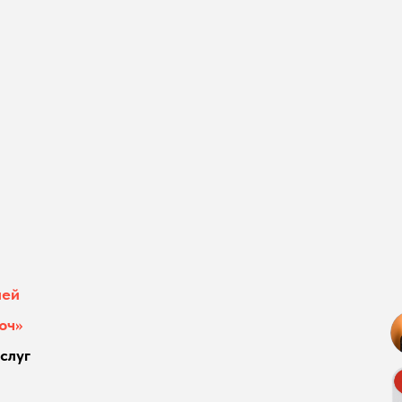
лей
юч»
слуг